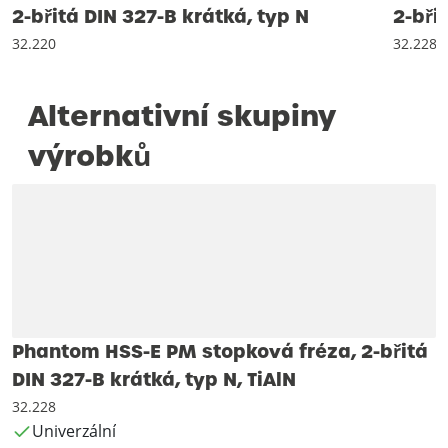
2-břitá DIN 327-B krátká, typ N
2-bři
32.220
32.228
Alternativní skupiny
výrobků
Phantom HSS-E PM stopková fréza, 2-břitá
DIN 327-B krátká, typ N, TiAlN
32.228
Univerzální