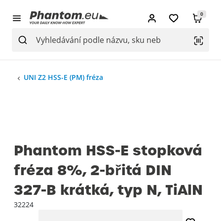
0
UNI Z2 HSS-E (PM) fréza
Phantom HSS-E stopková
fréza 8%, 2-břitá DIN
327-B krátká, typ N, TiAlN
32224