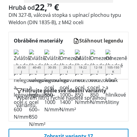
22,
€
79
Hrubá od
DIN 327-B, válcová stopka s upínací plochou typu
Weldon (DIN 1835-B), z M42 oceli
Obráběné materiály
Stáhnout legendu
45-50
40-45
30-35
20-25
18-22
12-18
105-150
J
I
J
I
I
I
K
Filtrujte podle své ideální varianty
Výběrem filtrů rychle najdete správnou
variantu.
Zobrazit varianty 17