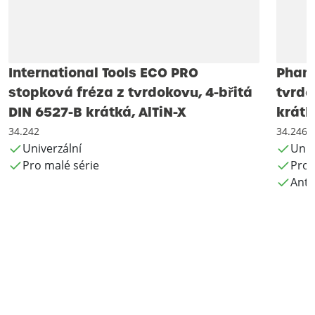
International Tools ECO PRO
Phant
stopková fréza z tvrdokovu, 4-břitá
tvrdo
DIN 6527-B krátká, AlTiN-X
krátk
34.242
34.246
Univerzální
Univ
Pro malé série
Pro 
Anti