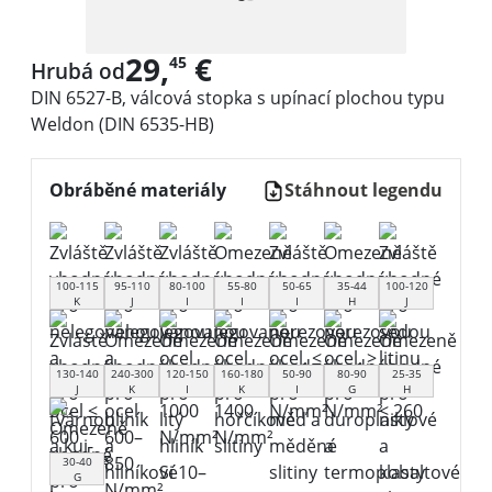
29,
€
45
Hrubá od
DIN 6527-B, válcová stopka s upínací plochou typu
Weldon (DIN 6535-HB)
Obráběné materiály
Stáhnout legendu
100-115
95-110
80-100
55-80
50-65
35-44
100-120
K
J
I
I
I
H
J
130-140
240-300
120-150
160-180
50-90
80-90
25-35
J
K
I
K
I
G
H
30-40
G