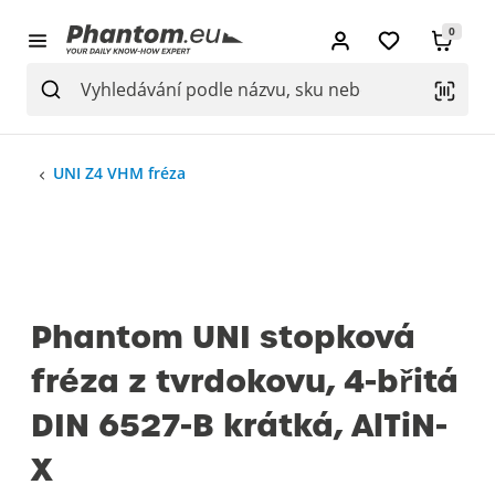
0
UNI Z4 VHM fréza
Phantom UNI stopková
fréza z tvrdokovu, 4-břitá
DIN 6527-B krátká, AlTiN-
X