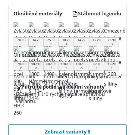
Obráběné materiály
Stáhnout legendu
70-80
34-70
25-35
10-28
14-22
15-20
72-90
F
F
B
A
E
E
D
70-80
90-140
80-100
120-180
120-150
8-10
15-20
D
G
F
E
G
B
E
Filtrujte podle své ideální varianty
Výběrem filtrů rychle najdete správnou
variantu.
Zobrazit varianty 8