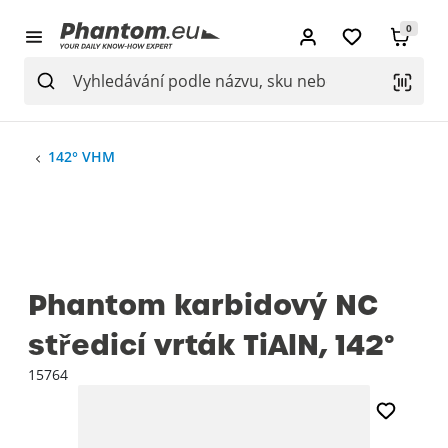
0
142° VHM
Phantom karbidový NC
středicí vrták TiAlN, 142°
15764