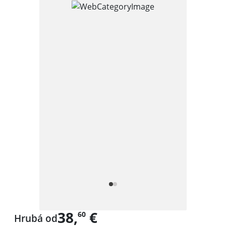
38,
€
60
Hrubá od