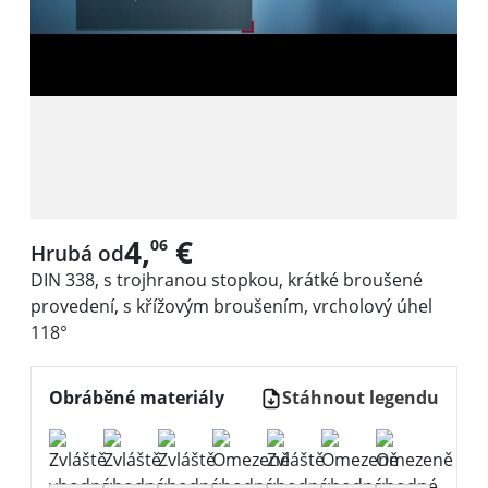
4,
€
06
Hrubá od
DIN 338, s trojhranou stopkou, krátké broušené
provedení, s křížovým broušením, vrcholový úhel
118°
Obráběné materiály
Stáhnout legendu