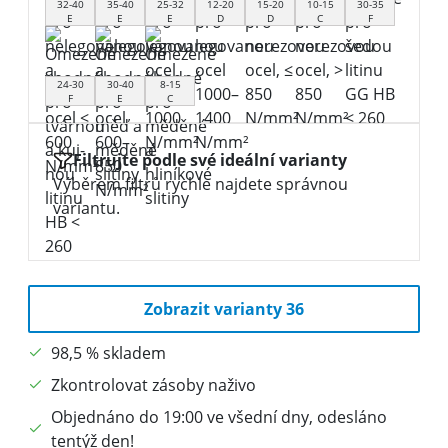
32-40
35-40
25-32
12-20
15-20
10-15
30-35
E
E
E
D
D
C
F
24-30
30-40
8-15
F
E
C
Filtrujte podle své ideální varianty
Výběrem filtrů rychle najdete správnou
variantu.
Zobrazit varianty 36
98,5 % skladem
Zkontrolovat zásoby naživo
Objednáno do 19:00 ve všední dny, odesláno
tentýž den!