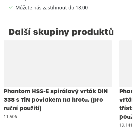
Můžete nás zastihnout do 18:00
Další skupiny produktů
Phantom HSS-E spirálový vrták DIN
Phant
338 s TiN povlakem na hrotu, (pro
vrták
ruční použití)
tříst
použit
11.506
19.141