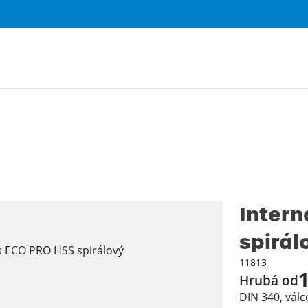
Intern
spirál
11813
1
Hrubá od
DIN 340, vál