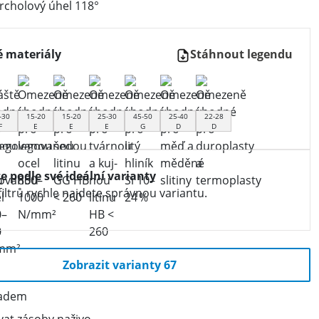
rcholový úhel 118°
 materiály
Stáhnout legendu
-30
15-20
15-20
25-30
45-50
25-40
22-28
F
E
E
E
G
D
D
te podle své ideální varianty
iltrů rychle najdete správnou variantu.
Zobrazit varianty 67
ladem