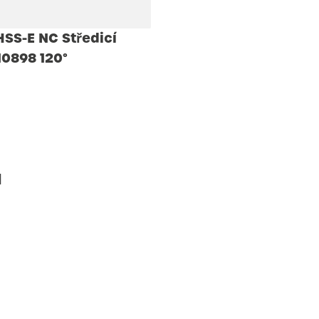
SS-E NC Středicí
10898 120°
ů