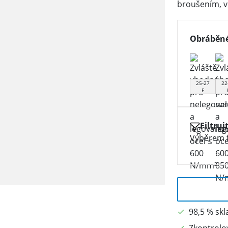
broušením, v
Obráběné
25-27
22
F
Filtruj
Výběrem f
98,5 % sk