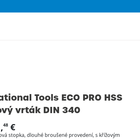
0
ational Tools ECO PRO HSS
ový vrták DIN 340
,
€
48
cová stopka, dlouhé broušené provedení, s křížovým