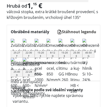
1,
€
15
Hrubá od
válcová stopka, extra krátké broušené provedení, s
křížovým broušením, vrcholový úhel 135°
Obráběné materiály
Stáhnout legendu
25-27
22-30
15-20
8-12
15-20
25-30
45-50
F
F
E
D
E
E
G
25-40
22-28
D
D
Filtrujte podle své ideální varianty
Výběrem filtrů rychle najdete správnou
variantu.