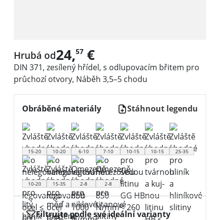
24,
€
57
Hrubá od
DIN 371, zesílený hřídel, s odlupovacím břitem pro
průchozí otvory, Náběh 3,5–5 chodu
Obráběné materiály
Stáhnout legendu
15-20
10-20
6-10
7-10
10-15
10-15
25-35
10-20
15-35
2-8
2-8
Filtrujte podle své ideální varianty