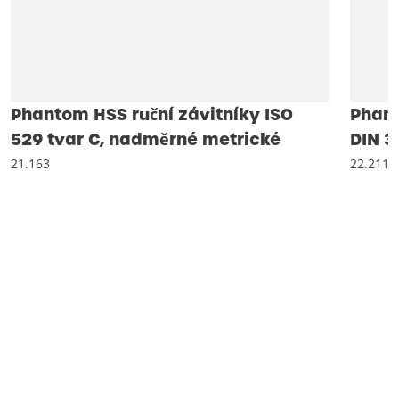
Phantom HSS ruční závitníky ISO
Phant
529 tvar C, nadměrné metrické
DIN 3
21.163
22.211