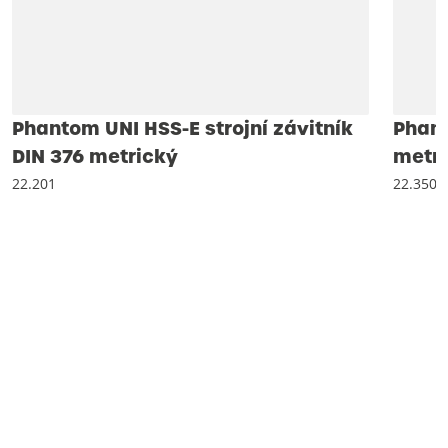
Phantom UNI HSS-E strojní závitník
Phant
DIN 376 metrický
metri
22.201
22.350