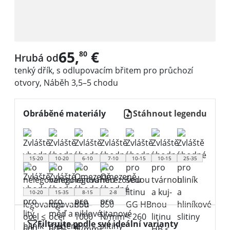
65,
€
80
Hrubá od
tenký dřík, s odlupovacím břitem pro průchozí
otvory, Náběh 3,5–5 chodu
Obráběné materiály
Stáhnout legendu
15-20
10-20
6-10
7-10
10-15
10-15
25-35
10-20
15-35
8-15
2-8
Filtrujte podle své ideální varianty