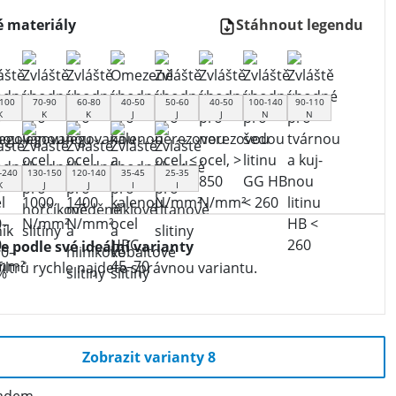
 materiály
Stáhnout legendu
100
70-90
60-80
40-50
50-60
40-50
100-140
90-110
K
K
K
J
J
J
N
N
-240
130-150
120-140
35-45
25-35
K
J
J
I
I
te podle své ideální varianty
iltrů rychle najdete správnou variantu.
Zobrazit varianty 8