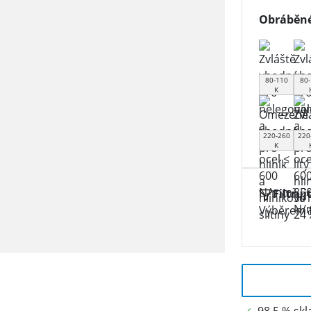
Obráběné
80-110
80-
K
220-260
220
K
Filtruj
Výběrem f