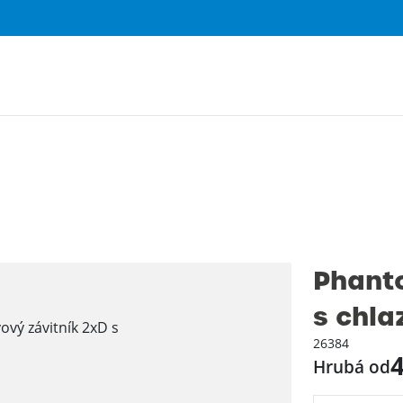
Phanto
s chla
26384
4
Hrubá od