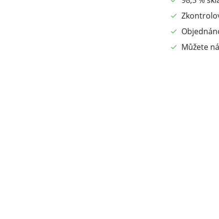
98,5 % sk
Zkontrolo
Objednáno
Můžete ná