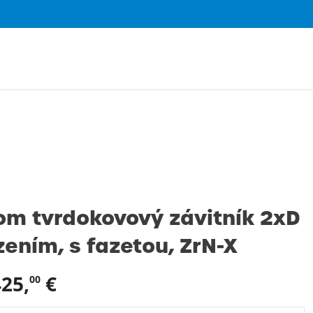
0
m tvrdokovový závitník 2xD
zením, s fazetou, ZrN-X
25,
€
00