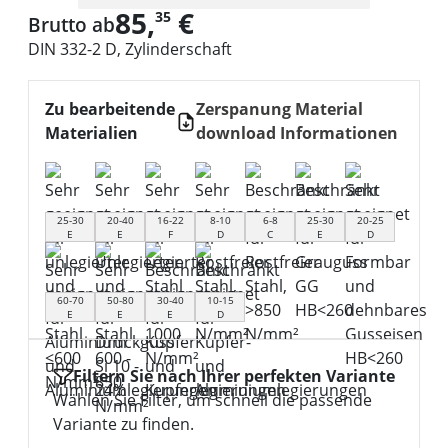
85,
€
35
Brutto ab
DIN 332-2 D, Zylinderschaft
Zu bearbeitende
Zerspanung Material
Materialien
download Informationen
25-30
20-40
16-22
8-10
6-8
25-30
20-25
E
E
F
D
C
E
D
60-70
50-80
30-40
10-15
E
E
E
D
Filtern Sie nach Ihrer perfekten Variante
Wählen Sie Filter, um schnell die passende
Variante zu finden.