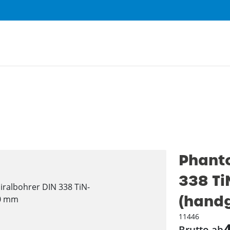
Phanto
338 Ti
(hand
11446
4
Brutto ab