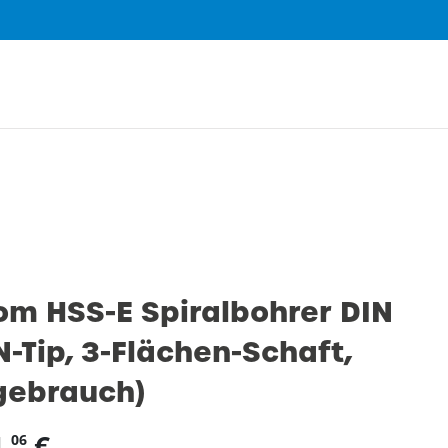
0
m HSS-E Spiralbohrer DIN
N-Tip, 3-Flächen-Schaft,
gebrauch)
,
€
06