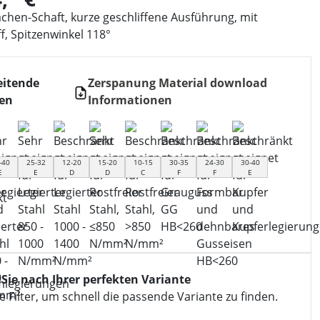
ächen-Schaft, kurze geschliffene Ausführung, mit
f, Spitzenwinkel 118°
eitende
Zerspanung Material download
ien
Informationen
-40
25-32
12-20
15-20
10-15
30-35
24-30
30-40
E
E
D
D
C
F
F
E
 Sie nach Ihrer perfekten Variante
 Filter, um schnell die passende Variante zu finden.