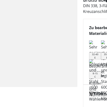
DIN 338, 3-Fl
Kreuzanschlif
Zu bearb
Material
32-40
35
E
8-15
C
Filtern
Wählen Sie