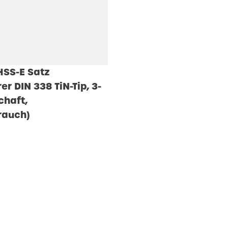
SS-E Satz
er DIN 338 TiN-Tip, 3-
chaft,
rauch)