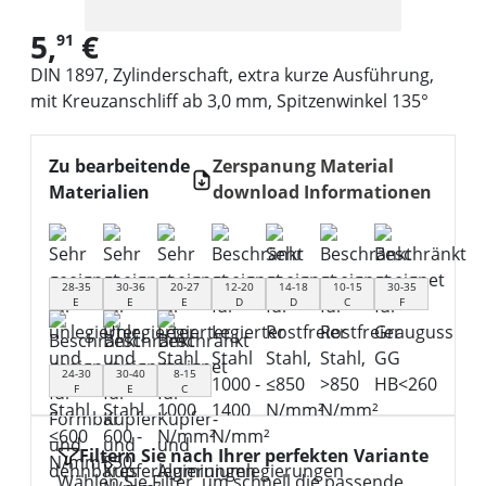
5,
€
91
DIN 1897, Zylinderschaft, extra kurze Ausführung,
mit Kreuzanschliff ab 3,0 mm, Spitzenwinkel 135°
Zu bearbeitende
Zerspanung Material
Materialien
download Informationen
28-35
30-36
20-27
12-20
14-18
10-15
30-35
E
E
E
D
D
C
F
24-30
30-40
8-15
F
E
C
Filtern Sie nach Ihrer perfekten Variante
Wählen Sie Filter, um schnell die passende