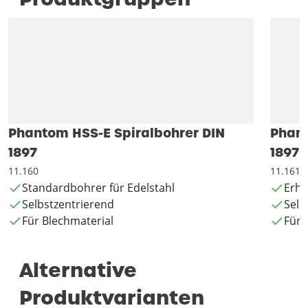
Phantom HSS-E Spiralbohrer DIN
Phant
1897
1897 
11.160
11.161
Standardbohrer für Edelstahl
Erhö
Selbstzentrierend
Selb
Für Blechmaterial
Für 
Alternative
Produktvarianten