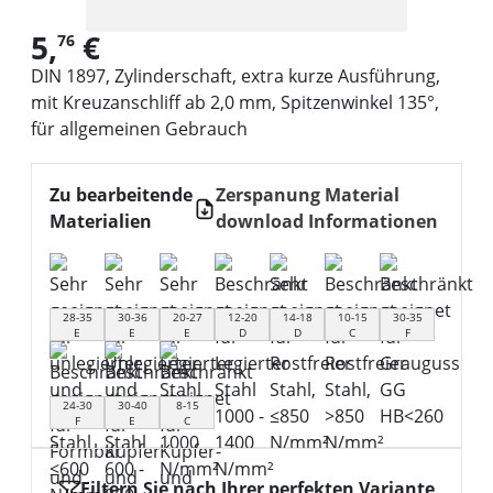
5,
€
76
DIN 1897, Zylinderschaft, extra kurze Ausführung,
mit Kreuzanschliff ab 2,0 mm, Spitzenwinkel 135°,
für allgemeinen Gebrauch
Zu bearbeitende
Zerspanung Material
Materialien
download Informationen
28-35
30-36
20-27
12-20
14-18
10-15
30-35
E
E
E
D
D
C
F
24-30
30-40
8-15
F
E
C
Filtern Sie nach Ihrer perfekten Variante