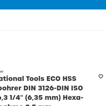
0
ger
ational Tools ECO HSS
bohrer DIN 3126-DIN ISO
6‚3 1/4″ (6‚35 mm) Hexa-