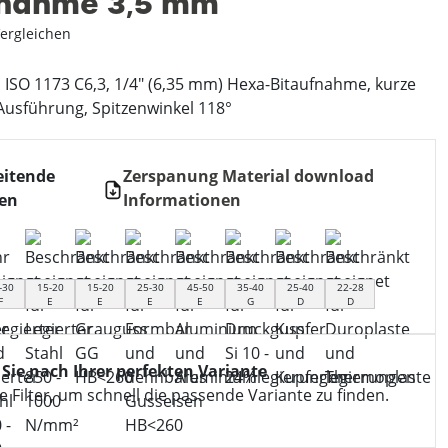
fnahme 3‚5 mm
ergleichen
 ISO 1173 C6,3, 1/4″ (6,35 mm) Hexa-Bitaufnahme, kurze
 Ausführung, Spitzenwinkel 118°
eitende
Zerspanung Material download
ien
Informationen
-30
15-20
15-20
25-30
45-50
35-40
25-40
22-28
F
E
E
E
E
G
D
D
 Sie nach Ihrer perfekten Variante
 Filter, um schnell die passende Variante zu finden.