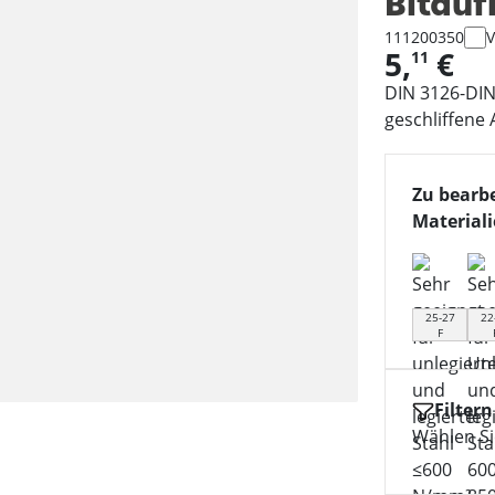
Bitau
111200350
V
5,
€
11
DIN 3126-DIN
geschliffene
Zu bearb
Material
25-27
22
F
Filtern
Wählen Sie