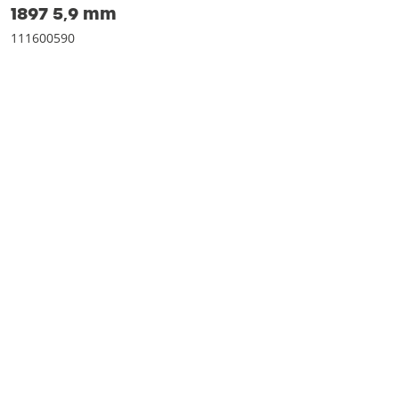
1897 5‚9 mm
111600590