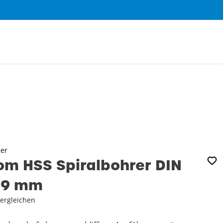
0
ger
m HSS Spiralbohrer DIN
5‚9 mm
ergleichen