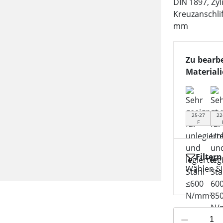
DIN 1897, Zyl
Kreuzanschli
mm
Zu bearb
Material
25-27
22
F
Filtern
Wählen Sie