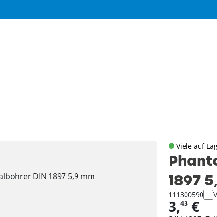
Viele auf La
Phanto
1897 
111300590
V
3,
€
43