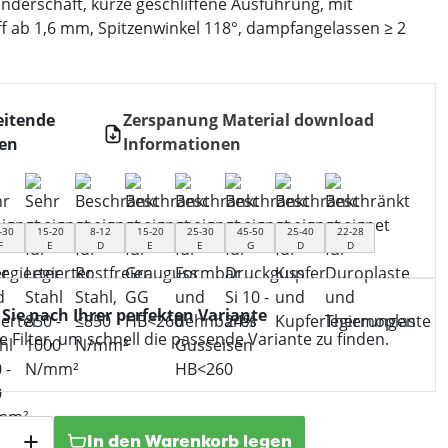
inderschaft, kurze geschliffene Ausführung, mit
ff ab 1,6 mm, Spitzenwinkel 118°, dampfangelassen ≥ 2
eitende
Zerspanung Material download
ien
Informationen
-30
15-20
8-12
15-20
25-30
45-50
25-40
22-28
F
E
D
E
E
G
D
D
 Sie nach Ihrer perfekten Variante
 Filter, um schnell die passende Variante zu finden.
In den Warenkorb legen