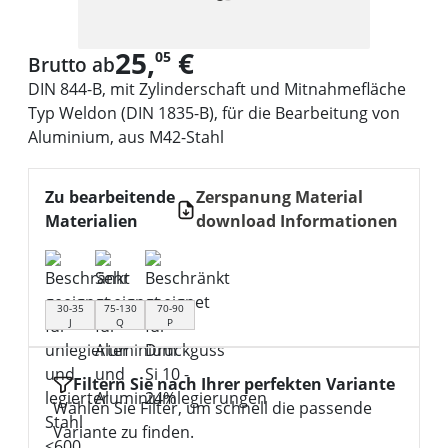
25,
€
05
Brutto ab
DIN 844-B, mit Zylinderschaft und Mitnahmefläche
Typ Weldon (DIN 1835-B), für die Bearbeitung von
Aluminium, aus M42-Stahl
Zu bearbeitende
Zerspanung Material
Materialien
download Informationen
30-35
75-130
70-90
J
Q
P
Filtern Sie nach Ihrer perfekten Variante
Wählen Sie Filter, um schnell die passende
Variante zu finden.