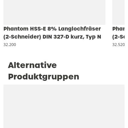
Phantom HSS-E 8% Langlochfräser
Phant
(2-Schneider) DIN 327-D kurz, Typ N
(2-Sc
32.200
32.520
Alternative
Produktgruppen