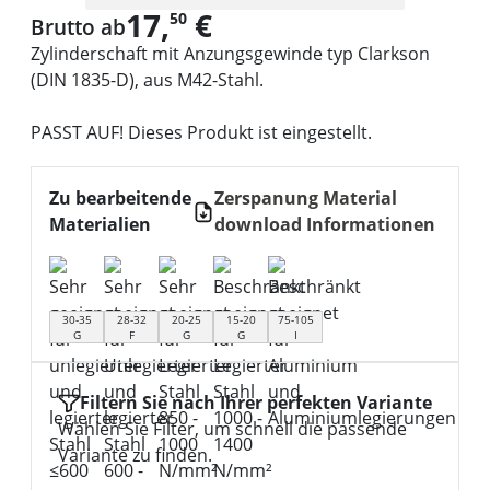
17,
€
50
Brutto ab
Zylinderschaft mit Anzungsgewinde typ Clarkson
(DIN 1835-D), aus M42-Stahl.
PASST AUF! Dieses Produkt ist eingestellt.
Zu bearbeitende
Zerspanung Material
Materialien
download Informationen
30-35
28-32
20-25
15-20
75-105
G
F
G
G
I
Filtern Sie nach Ihrer perfekten Variante
Wählen Sie Filter, um schnell die passende
Variante zu finden.