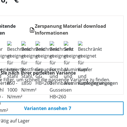
eitende
Zerspanung Material download
ien
Informationen
 Sie nach Ihrer perfekten Variante
 Filter, um schnell die passende Variante zu finden.
Varianten ansehen 7
ätig auf Lager