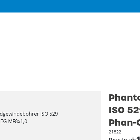
Phant
ISO 52
Phan-C
21822
Brutto ab