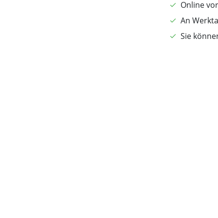
Online vo
An Werkta
Sie könne