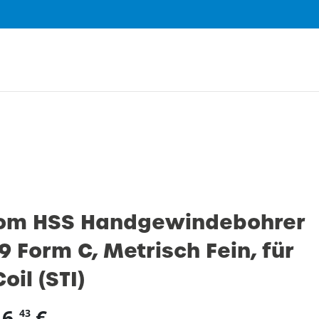
0
om HSS Handgewindebohrer
9 Form C, Metrisch Fein, für
oil (STI)
16,
€
43