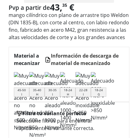
43,
€
35
Pvp a partir de
mango cilíndrico con plano de arrastre tipo Weldon
(DIN 1835-B), con corte al centro, con labio redondo
fino, fabricado en acero M42, gran resistencia a las
altas velocidades de corte y a los grandes avances
Material a
Información de descarga de
mecanizar
material de mecanizado
45-50
35-40
30-35
18-24
22-28
18-24
I
H
I
H
I
G
Filtra tu variante perfecta
Seleccione filtros para encontrar
rápidamente la variante correcta.