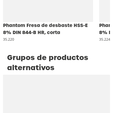
Phantom Fresa de desbaste HSS-E
Phant
8% DIN 844-B HR, corta
8% DI
35.220
35.224
Grupos de productos
alternativos