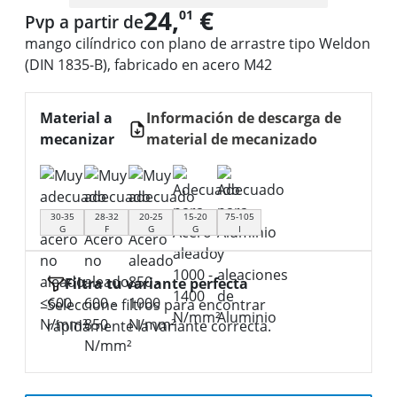
24,
€
01
Pvp a partir de
mango cilíndrico con plano de arrastre tipo Weldon
(DIN 1835-B), fabricado en acero M42
Material a
Información de descarga de
mecanizar
material de mecanizado
30-35
28-32
20-25
15-20
75-105
G
F
G
G
I
Filtra tu variante perfecta
Seleccione filtros para encontrar
rápidamente la variante correcta.