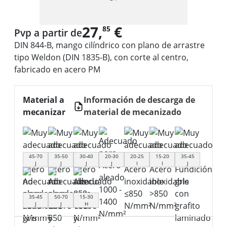
27,
€
85
Pvp a partir de
DIN 844-B, mango cilíndrico con plano de arrastre
tipo Weldon (DIN 1835-B), con corte al centro,
fabricado en acero PM
Material a
Información de descarga de
mecanizar
material de mecanizado
45-70
35-50
30-40
20-30
20-25
15-20
35-45
J
J
J
J
I
I
J
35-45
50-70
15-30
J
J
H