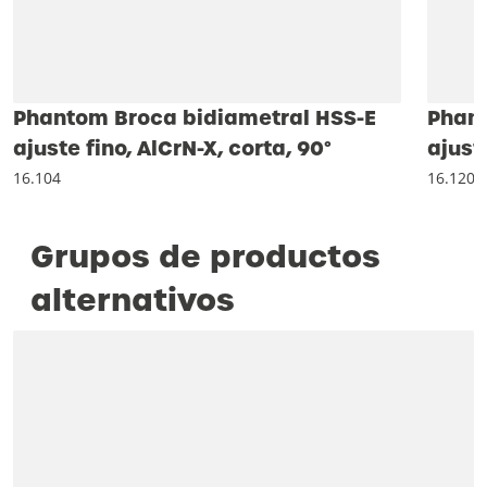
Phantom Broca bidiametral HSS-E
Phant
ajuste fino, AlCrN-X, corta, 90°
ajuste
16.104
16.120
Grupos de productos
alternativos