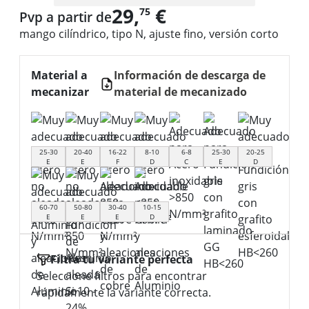
29,
€
75
Pvp a partir de
mango cilíndrico, tipo N, ajuste fino, versión corto
Material a
Información de descarga de
mecanizar
material de mecanizado
25-30
20-40
16-22
8-10
6-8
25-30
20-25
E
E
F
D
C
E
D
60-70
50-80
30-40
10-15
E
E
E
D
Filtra tu variante perfecta
Seleccione filtros para encontrar
rápidamente la variante correcta.