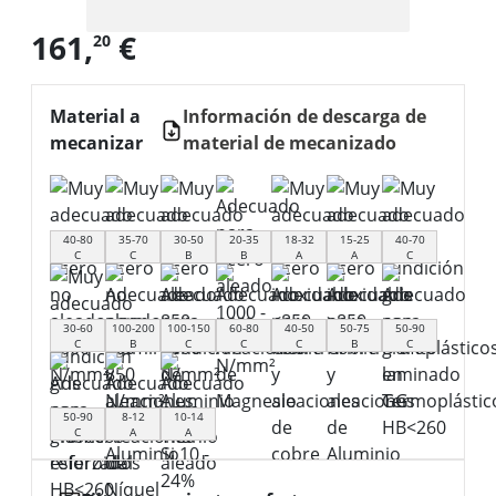
161,
€
20
Material a
Información de descarga de
mecanizar
material de mecanizado
40-80
35-70
30-50
20-35
18-32
15-25
40-70
C
C
B
B
A
A
C
30-60
100-200
100-150
60-80
40-50
50-75
50-90
C
B
C
C
C
B
C
50-90
8-12
10-14
C
A
A