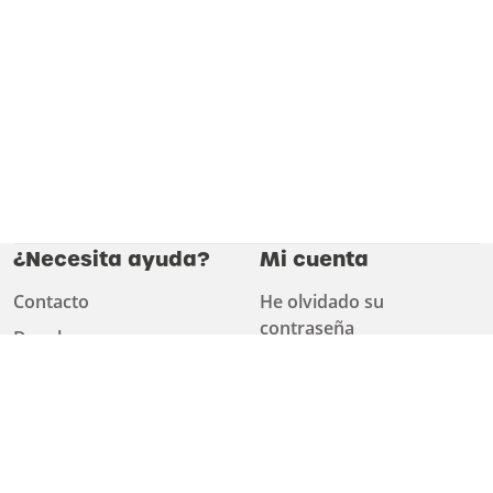
¿Necesita ayuda?
Mi cuenta
Contacto
He olvidado su
contraseña
Devolver
Mi cuenta
Servicio al Cliente
Convertirse en
Encontrar un
cliente
distribuidor