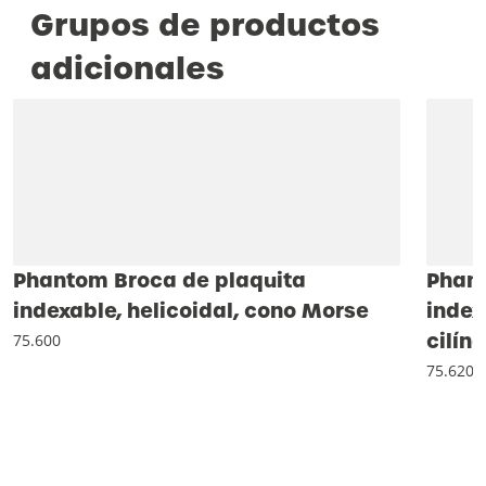
Grupos de productos
adicionales
Phantom Broca de plaquita
Phant
indexable, helicoidal, cono Morse
index
cilín
75.600
75.620