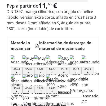
11,
€
65
Pvp a partir de
DIN 1897, mango cilíndrico, con ángulo de hélice
rápido, versión extra corta, afilado en cruz hasta 3
mm, desde 3 mm afilado en S, ángulo de punta
130°, acero (inoxidable) de corte libre
Material a
Información de descarga de
mecanizar
material de mecanizado
42-48
36-48
20-40
20-24
13-17
12-14
40-45
F
F
E
D
D
C
F
35-40
40-44
15-20
25-30
F
E
D
E
Filtra tu variante perfecta