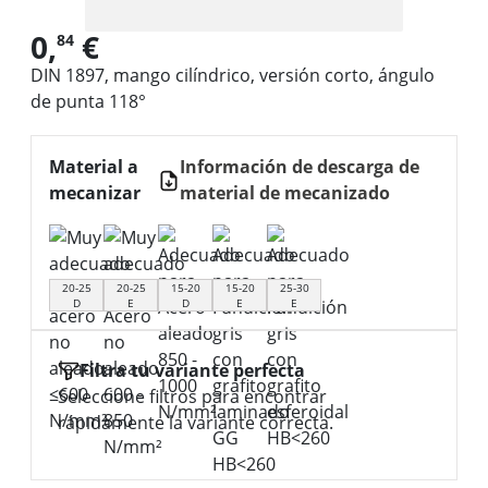
0,
€
84
DIN 1897, mango cilíndrico, versión corto, ángulo
de punta 118°
Material a
Información de descarga de
mecanizar
material de mecanizado
20-25
20-25
15-20
15-20
25-30
D
E
D
E
E
Filtra tu variante perfecta
Seleccione filtros para encontrar
rápidamente la variante correcta.