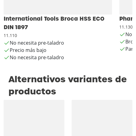
International Tools Broca HSS ECO
Phant
DIN 1897
11.130
No n
11.110
Broc
No necesita pre-taladro
Para
Precio más bajo
No necesita pre-taladro
Alternativos variantes de
productos