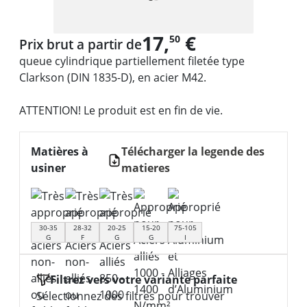
17,
€
50
Prix brut a partir de
queue cylindrique partiellement filetée type
Clarkson (DIN 1835-D), en acier M42.
ATTENTION! Le produit est en fin de vie.
Matières à
Télécharger la legende des
usiner
matieres
30-35
28-32
20-25
15-20
75-105
G
F
G
G
I
Filtrez vers votre variante parfaite
Sélectionnez des filtres pour trouver