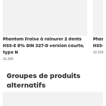
Phantom Fraise à rainurer 2 dents
Phant
HSS-E 8% DIN 327-D version courte,
HSS-E
type N
32.520
32.200
Groupes de produits
alternatifs