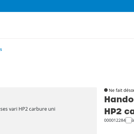
s
Ne fait dés
Handou
HP2 ca
000012284
à