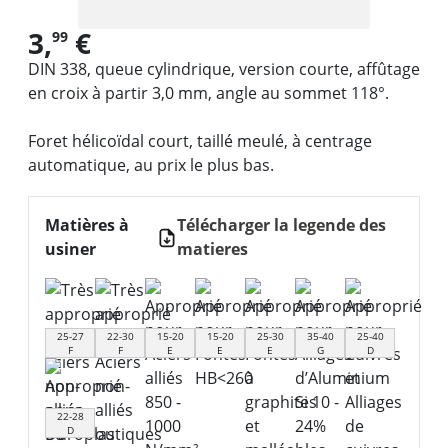
3,
€
99
DIN 338, queue cylindrique, version courte, affûtage
en croix à partir 3,0 mm, angle au sommet 118°.
Foret hélicoïdal court, taillé meulé, à centrage
automatique, au prix le plus bas.
Matières à
Télécharger la legende des
usiner
matieres
25-27
22-30
15-20
15-20
25-30
35-40
25-40
F
F
E
E
E
G
D
22-28
D