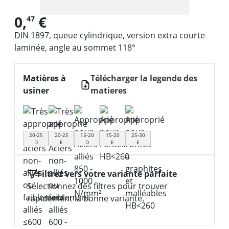
0,
€
47
DIN 1897, queue cylindrique, version extra courte
laminée, angle au sommet 118°
Matières à
Télécharger la legende des
usiner
matieres
20-25
20-25
15-20
15-20
25-30
D
E
D
E
E
Filtrez vers votre variante parfaite
Sélectionnez des filtres pour trouver
rapidement la bonne variante.