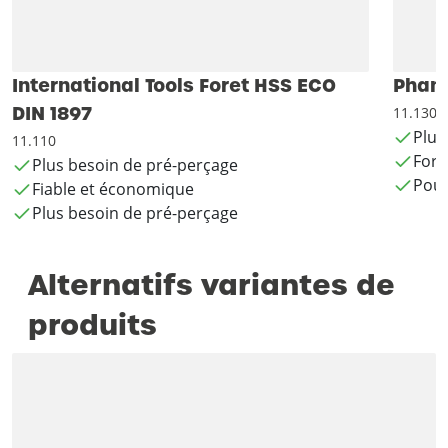
International Tools Foret HSS ECO
Phant
DIN 1897
11.130
Plus
11.110
Fore
Plus besoin de pré-perçage
Pour
Fiable et économique
Plus besoin de pré-perçage
Alternatifs variantes de
produits