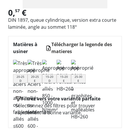
0,
€
57
DIN 1897, queue cylindrique, version extra courte
laminée, angle au sommet 118°
Matières à
Télécharger la legende des
usiner
matieres
20-25
20-25
15-20
15-20
25-30
D
E
D
E
E
Filtrez vers votre variante parfaite
Sélectionnez des filtres pour trouver
rapidement la bonne variante.