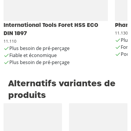
International Tools Foret HSS ECO
Phant
DIN 1897
11.130
Plus
11.110
Fore
Plus besoin de pré-perçage
Pour
Fiable et économique
Plus besoin de pré-perçage
Alternatifs variantes de
produits