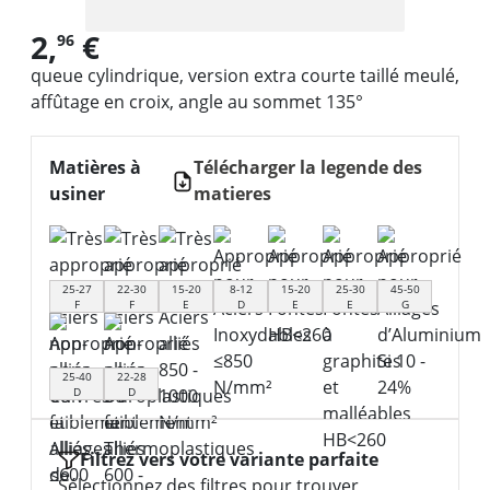
2,
€
96
queue cylindrique, version extra courte taillé meulé,
affûtage en croix, angle au sommet 135°
Matières à
Télécharger la legende des
usiner
matieres
25-27
22-30
15-20
8-12
15-20
25-30
45-50
F
F
E
D
E
E
G
25-40
22-28
D
D
Filtrez vers votre variante parfaite
Sélectionnez des filtres pour trouver