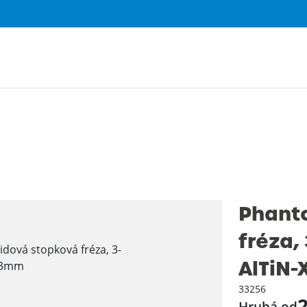
Phant
fréza,
AlTiN-
33256
2
Hrubá od