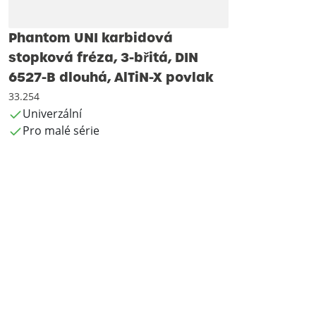
Phantom UNI karbidová
stopková fréza, 3-břitá, DIN
6527-B dlouhá, AlTiN-X povlak
33.254
Univerzální
Pro malé série