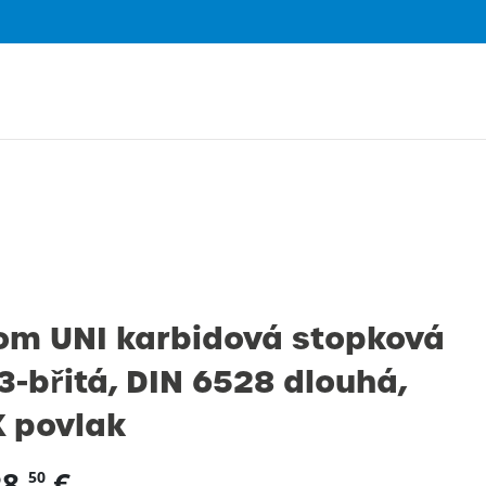
0
om UNI karbidová stopková
 3-břitá, DIN 6528 dlouhá,
X povlak
8,
€
50