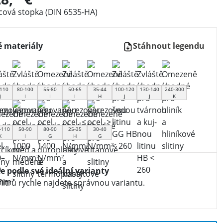
lcová stopka (DIN 6535-HA)
 materiály
Stáhnout legendu
110
80-100
55-80
50-65
35-44
100-120
130-140
240-300
J
I
I
I
H
J
J
K
-110
50-90
80-90
25-35
30-40
K
I
G
H
G
te podle své ideální varianty
iltrů rychle najdete správnou variantu.