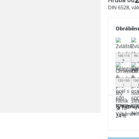
DIN 6528, vá
Obráběné
100-115
95-
K
120-150
100
I
Filtruj
Výběrem f