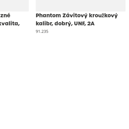
ezné
Phantom Závitový kroužkový
kvalita,
kalibr, dobrý, UNF, 2A
91.235