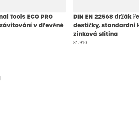
nal Tools ECO PRO
DIN EN 22568 držák ř
závitování v dřevěné
destičky, standardní 
zinková slitina
81.910
ů