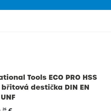
0
ational Tools ECO PRO HSS
 břitová destička DIN EN
 UNF
,
€
26