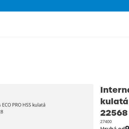
Intern
kulatá
22568
27400
9
Hrubá od