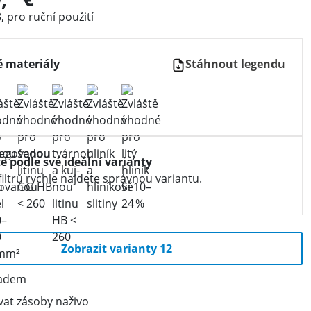
 pro ruční použití
 materiály
Stáhnout legendu
te podle své ideální varianty
iltrů rychle najdete správnou variantu.
Zobrazit varianty 12
ladem
vat zásoby naživo