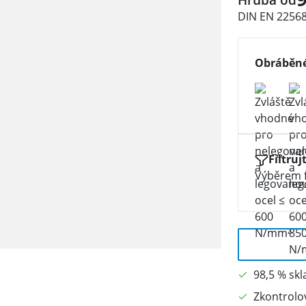
DIN EN 22568,
Obráběné
Filtruj
Výběrem f
98,5 % sk
Zkontrolo