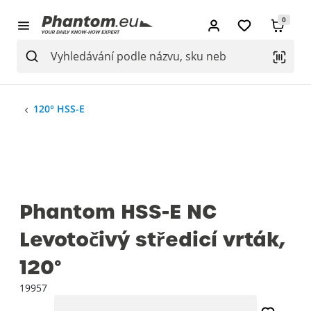
0
120° HSS-E
Phantom HSS-E NC
Levotočivý středicí vrták,
120°
19957