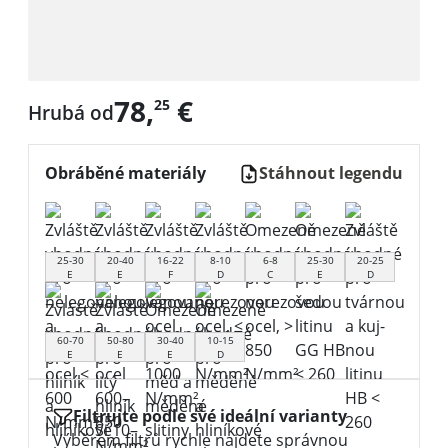
78,
€
25
Hrubá od
Obráběné materiály
Stáhnout legendu
25-30
20-40
16-22
8-10
6-8
25-30
20-25
E
E
F
D
C
E
D
60-70
50-80
30-40
10-15
E
E
E
D
Filtrujte podle své ideální varianty
Výběrem filtrů rychle najdete správnou