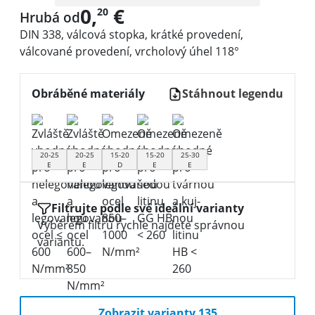
0,
€
20
Hrubá od
DIN 338, válcová stopka, krátké provedení,
válcované provedení, vrcholový úhel 118°
Obráběné materiály
Stáhnout legendu
20-25
20-25
15-20
15-20
25-30
E
E
D
E
E
Filtrujte podle své ideální varianty
Výběrem filtrů rychle najdete správnou
variantu.
Zobrazit varianty 135