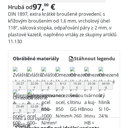
97,
€
00
Hrubá od
DIN 1897, extra krátké broušené provedení, s
křížovým broušením od 1,6 mm, vrcholový úhel
118°, válcová stopka, odpařování páry ≥ 2 mm, v
plastové kazetě, naplněno vrtáky ze skupiny artiklů
11.130
Obráběné materiály
Stáhnout legendu
25-27
22-30
15-20
8-12
15-20
25-30
45-50
F
F
E
D
E
E
G
25-40
22-28
D
D
Filtrujte podle své ideální varianty