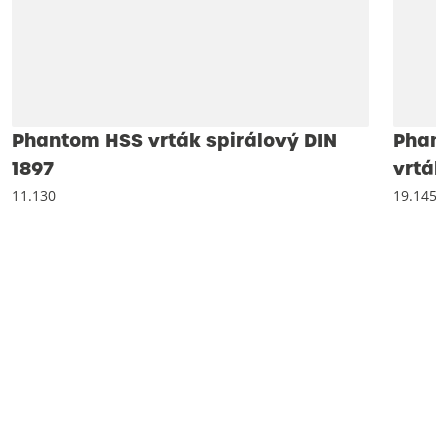
Phantom HSS vrták spirálový DIN
Phant
1897
vrták
11.130
19.145