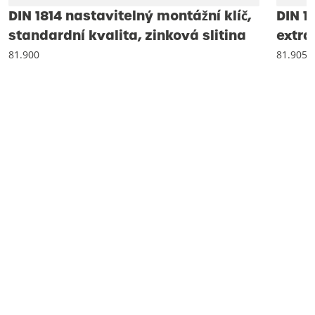
DIN 1814 nastavitelný montážní klíč,
DIN 1
standardní kvalita, zinková slitina
extra
81.900
81.905