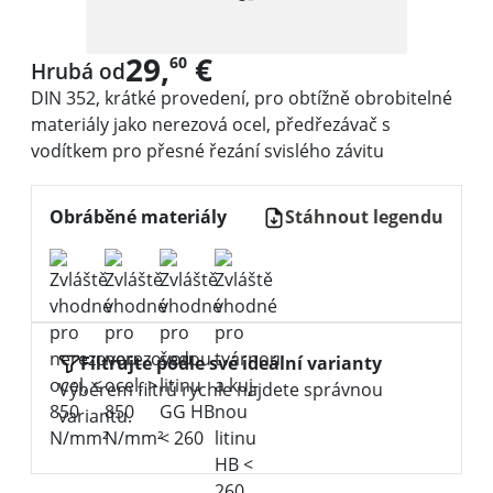
29,
€
60
Hrubá od
DIN 352, krátké provedení, pro obtížně obrobitelné
materiály jako nerezová ocel, předřezávač s
vodítkem pro přesné řezání svislého závitu
Obráběné materiály
Stáhnout legendu
Filtrujte podle své ideální varianty
Výběrem filtrů rychle najdete správnou
variantu.