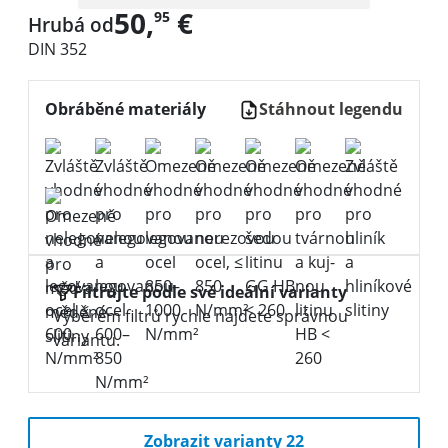
50,
€
95
Hrubá od
DIN 352
Obráběné materiály
Stáhnout legendu
Filtrujte podle své ideální varianty
Výběrem filtrů rychle najdete správnou
variantu.
Zobrazit varianty 22