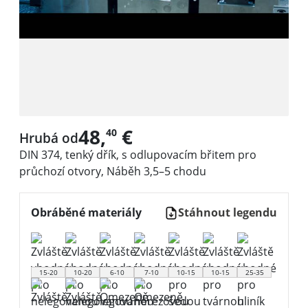
48,
€
40
Hrubá od
DIN 374, tenký dřík, s odlupovacím břitem pro
průchozí otvory, Náběh 3,5–5 chodu
Obráběné materiály
Stáhnout legendu
15-20
10-20
6-10
7-10
10-15
10-15
25-35