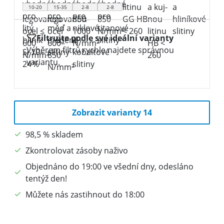
10-20
15-35
2-8
2-8
Filtrujte podle své ideální varianty
Výběrem filtrů rychle najdete správnou
variantu.
Zobrazit varianty 14
98,5 % skladem
Zkontrolovat zásoby naživo
Objednáno do 19:00 ve všední dny, odesláno
tentýž den!
Můžete nás zastihnout do 18:00