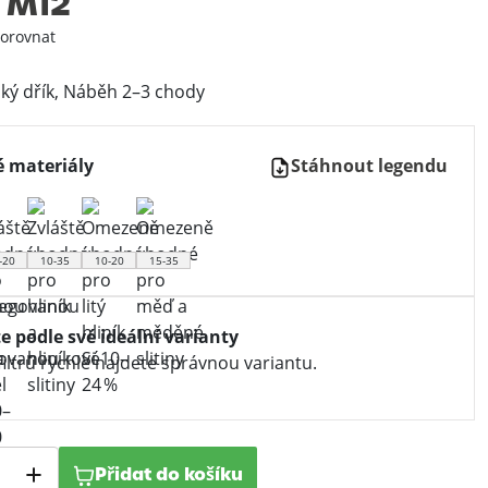
 M12
orovnat
nký dřík, Náběh 2–3 chody
 materiály
Stáhnout legendu
-20
10-35
10-20
15-35
te podle své ideální varianty
iltrů rychle najdete správnou variantu.
Přidat do košíku