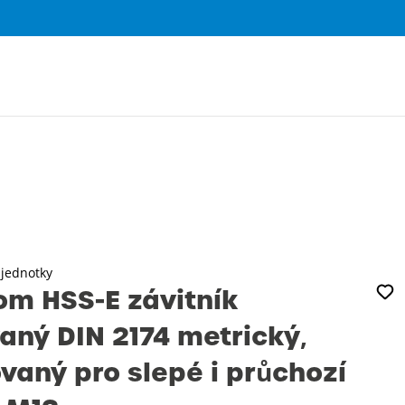
0
 jednotky
m HSS-E závitník
aný DIN 2174 metrický‚
ovaný pro slepé i průchozí