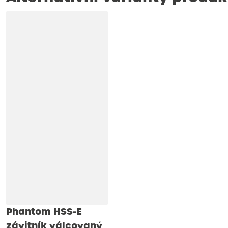
Phantom HSS-E
závitník válcovaný