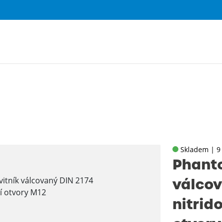
Skladem | 9
Phanto
válcov
nitrid