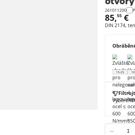
otvory
261011200
P
85,
€
55
DIN 2174, te
Obráběné
15-25
10
Filtruj
Výběrem f