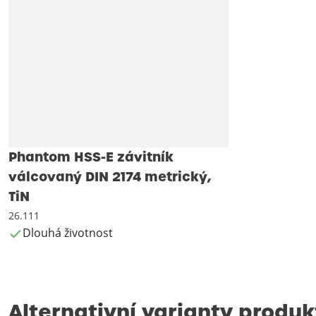
Phantom HSS-E závitník
válcovaný DIN 2174 metrický,
TiN
26.111
Dlouhá životnost
Alternativní varianty produk