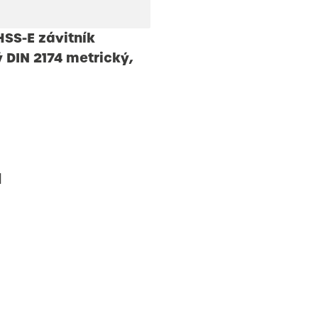
SS-E závitník
 DIN 2174 metrický,
ů