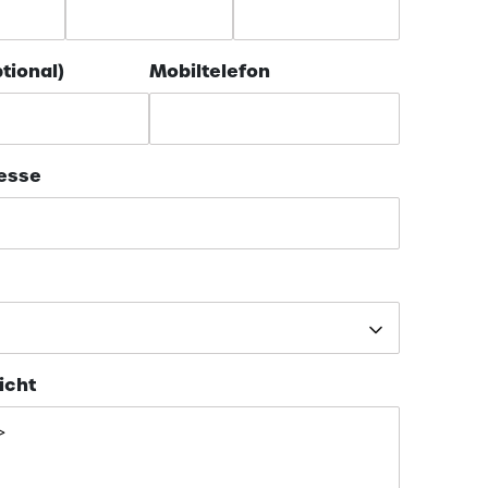
tional)
Mobiltelefon
resse
icht