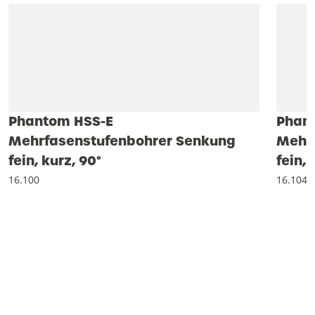
Phantom HSS-E
Phan
Mehrfasenstufenbohrer Senkung
Mehr
fein, kurz, 90°
fein, 
16.100
16.104