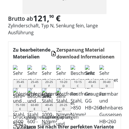
121,
€
90
Brutto ab
Zylinderschaft, Typ N, Senkung fein, lange
Ausführung
Zu bearbeitende
Zerspanung Material
Materialien
download Informationen
35-45
25-45
20-25
10-20
10-15
40-45
30-40
E
E
F
D
C
E
D
75-100
60-80
40-45
20-25
E
E
E
D
Filtern Sie nach Ihrer perfekten Variante