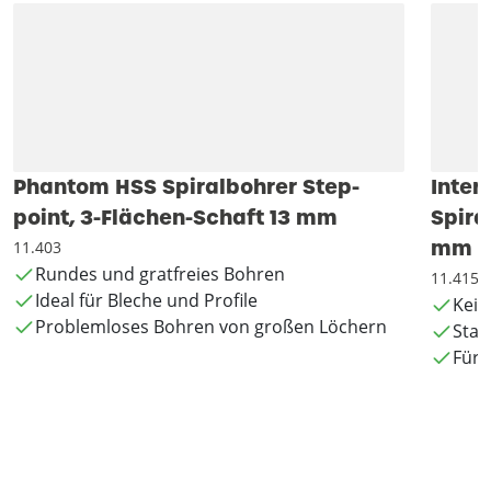
Phantom HSS Spiralbohrer Step-
Inter
point, 3-Flächen-Schaft 13 mm
Spira
mm
11.403
Rundes und gratfreies Bohren
11.415
Ideal für Bleche und Profile
Kein
Problemloses Bohren von großen Löchern
Stan
Für 