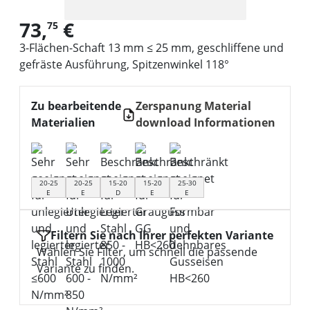
73,
€
75
3-Flächen-Schaft 13 mm ≤ 25 mm, geschliffene und
gefräste Ausführung, Spitzenwinkel 118°
Zu bearbeitende
Zerspanung Material
Materialien
download Informationen
20-25
20-25
15-20
15-20
25-30
E
E
D
E
E
Filtern Sie nach Ihrer perfekten Variante
Wählen Sie Filter, um schnell die passende
Variante zu finden.