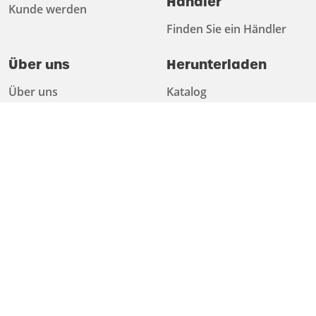
Händler
Kunde werden
Finden Sie ein Händler
Über uns
Herunterladen
Über uns
Katalog
Arbeiten bei
Technische Informationen
Nachhaltigkeit
Newsletter
Ratschläge
Muster anfordern
Test & Training Center
Tipps
Vereinbaren Sie einen
Termin