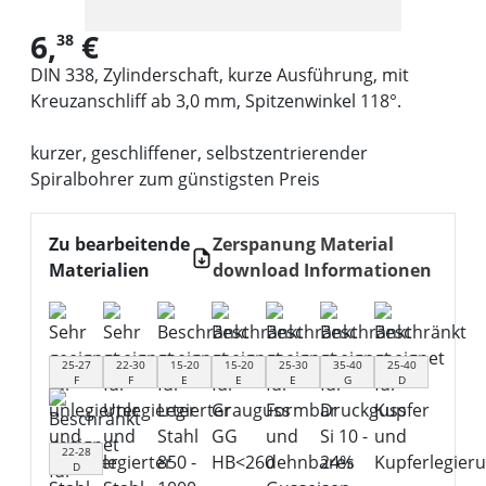
6,
€
38
DIN 338, Zylinderschaft, kurze Ausführung, mit
Kreuzanschliff ab 3,0 mm, Spitzenwinkel 118°.
kurzer, geschliffener, selbstzentrierender
Spiralbohrer zum günstigsten Preis
Zu bearbeitende
Zerspanung Material
Materialien
download Informationen
25-27
22-30
15-20
15-20
25-30
35-40
25-40
F
F
E
E
E
G
D
22-28
D