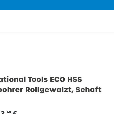
0
ational Tools ECO HSS
bohrer Rollgewalzt, Schaft
13,
€
68