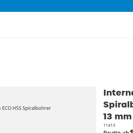
Intern
Spiral
13 mm
11413
Brutto ab