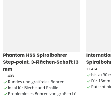
Phantom HSS Spiralbohrer
Internatio
Step-point, 3-Flächen-Schaft 13
Spiralboh
mm
11.414
bis zu 30
11.403
Für 13mm 
Rundes und gratfreies Bohren
Rutscht ni
Ideal für Bleche und Profile
Problemloses Bohren von großen Löchern