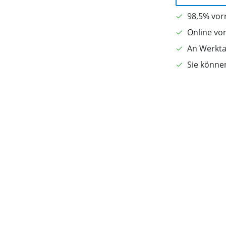
98,5% vorr
Online vo
An Werkta
Sie könne