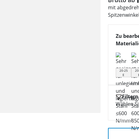
mit abgedreh
Spitzenwinke
Zu bearb
Material
20-25
20
E
Filtern
Wählen Sie