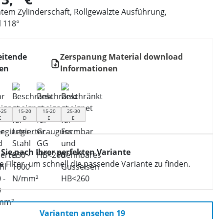
tem Zylinderschaft, Rollgewalzte Ausführung,
l 118°
eitende
Zerspanung Material download
ien
Informationen
-25
15-20
15-20
25-30
E
D
E
E
 Sie nach Ihrer perfekten Variante
 Filter, um schnell die passende Variante zu finden.
Varianten ansehen 19