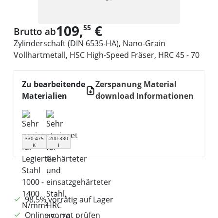
109,
€
55
Brutto ab
Zylinderschaft (DIN 6535-HA), Nano-Grain
Vollhartmetall, HSC High-Speed Fräser, HRC 45 - 70
Zu bearbeitende
Zerspanung Material
Materialien
download Informationen
330-475
200-330
K
I
98,5% vorrätig auf Lager
Online vorrat prüfen