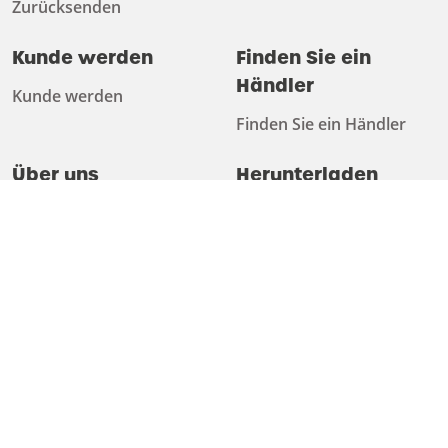
Zurücksenden
Kunde werden
Finden Sie ein
Händler
Kunde werden
Finden Sie ein Händler
Über uns
Herunterladen
Über uns
Katalog
Arbeiten bei
Technische Informationen
Nachhaltigkeit
Newsletter
Ratschläge
Muster anfordern
Test & Training Center