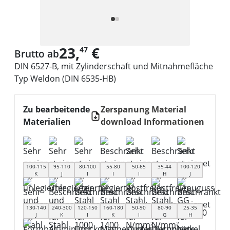
23,
€
47
Brutto ab
DIN 6527-B, mit Zylinderschaft und Mitnahmefläche
Typ Weldon (DIN 6535-HB)
Zu bearbeitende
Zerspanung Material
Materialien
download Informationen
100-115
95-110
80-100
55-80
50-65
35-44
100-120
K
J
I
I
I
H
J
130-140
240-300
120-150
160-180
50-90
80-90
25-35
J
K
I
K
I
G
H