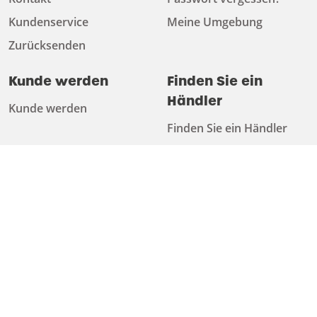
Kundenservice
Meine Umgebung
Zurücksenden
Kunde werden
Finden Sie ein
Händler
Kunde werden
Finden Sie ein Händler
Über uns
Herunterladen
Über uns
Katalog
Arbeiten bei
Technische Informationen
Nachhaltigkeit
Newsletter
Ratschläge