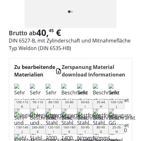
40,
€
45
Brutto ab
DIN 6527-B, mit Zylinderschaft und Mitnahmefläche
Typ Weldon (DIN 6535-HB)
Zu bearbeitende
Zerspanung Material
Materialien
download Informationen
100-115
95-110
80-100
55-80
50-65
35-44
100-120
K
J
I
I
I
H
J
130-140
240-300
120-150
160-180
50-90
80-90
25-35
J
K
I
K
I
G
H