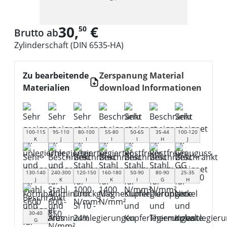
30,
€
50
Brutto ab
Zylinderschaft (DIN 6535-HA)
Zu bearbeitende
Zerspanung Material
Materialien
download Informationen
100-115
95-110
80-100
55-80
50-65
35-44
100-120
K
J
I
I
I
H
J
130-140
240-300
120-150
160-180
50-90
80-90
25-35
J
K
I
K
I
G
H
30-40
G