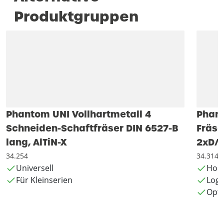
Produktgruppen
Phantom UNI Vollhartmetall 4
Phant
Schneiden-Schaftfräser DIN 6527-B
Fräse
lang, AlTiN-X
2xD/3
34.254
34.314
Universell
Hoch
Für Kleinserien
Logi
Opti