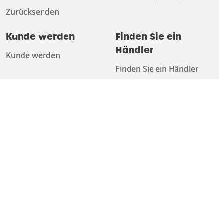
Zurücksenden
Kunde werden
Finden Sie ein
Händler
Kunde werden
Finden Sie ein Händler
Über uns
Herunterladen
Über uns
Katalog
Arbeiten bei
Technische Informationen
Nachhaltigkeit
Newsletter
Ratschläge
Muster anfordern