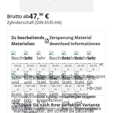
47,
€
90
Brutto ab
Zylinderschaft (DIN 6535-HA)
Zu bearbeitende
Zerspanung Material
Materialien
download Informationen
55-65
55-65
50-60
35-50
42-50
25-32
60-70
G
G
F
F
F
G
G
80-85
145-180
70-90
100-110
30-55
40-50
G
H
F
H
F
F
Filtern Sie nach Ihrer perfekten Variante
Wählen Sie Filter, um schnell die passende